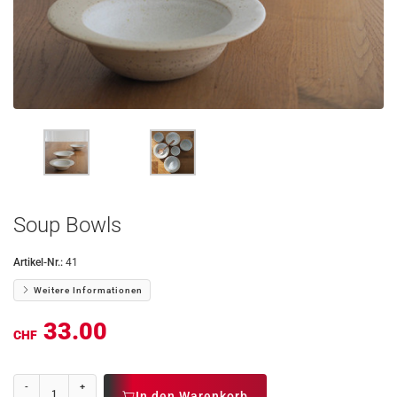
Soup Bowls
Artikel-Nr.:
41
Weitere Informationen
33.00
CHF
-
+
In den Warenkorb